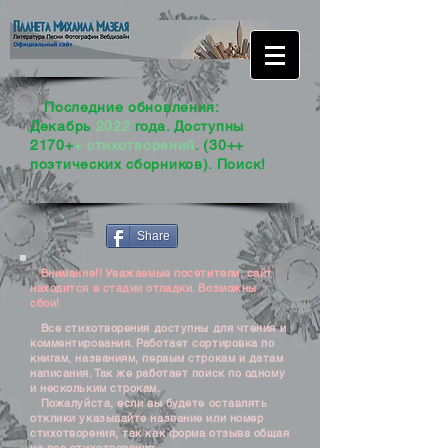
Последние обновления:
Декабрь
2022
года. Доступны
2170+
+ стихотворений
. (30++
поэтических сборников). Поиск!
Share
Внимание!! Уважаемые посетители, сайт
находится в стадии отладки. Возможны
сбои!
Все стихотворения доступны для чтения и
комментирования. Работает сортировка по
книгам, названиям, первым строкам и датам
написания. Так же работает поиск по одному
и нескольким строкам.
Пожалуйста, если вы будете оставлять
отклики указывайте название или номер
стихотворения, так как форма отзыва общая