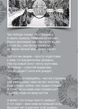
Три лебедя плывут не отражаясь
в овале зеркала, явившем их на свет.
Мороз красавцев тех совсем не жалит,
а если бы… они бы не сбежали:
их чёрно-белый мир – всего офсет.
Всё что мы видим – просто подготовка
к чему-то грандиозному. Дождись.
Уже на новый холст легла грунтовка.
Те лебеди – событий кодировка.
Что впереди? Снега или дожди?..
Тот холст, готовящийся,– чистая страница
для ежегодника таких же вот холстов…
Куда плывут сейчас три гордых птицы?
И стоит ли за ними нам стремиться?
Гадаем, глядя на муар кустов.
А может эти птицы просто цифры?
А тот овал – меж ними встрявший ноль.
Выходит нет в картине этой шифра…