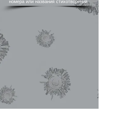
номера или названия стихотворений