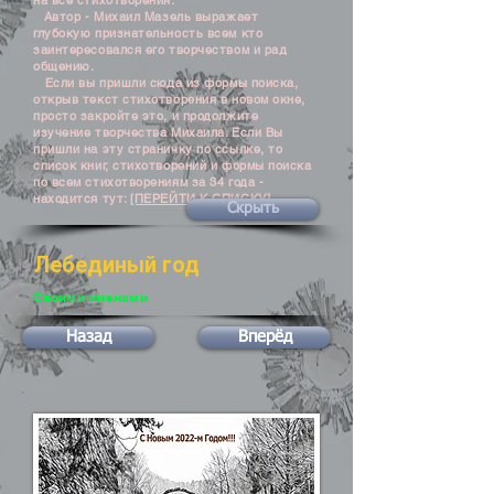
на все стихотворения.
Автор - Михаил Мазель выражает
глубокую признательность всем кто
заинтересовался его творчеством и рад
общению.
Если вы пришли сюда из формы поиска,
открыв текст стихотворения в новом окне,
просто закройте это, и продолжите
изучение творчества Михаила. Если Вы
пришли на эту страничку по ссылке, то
список книг, стихотворений и формы поиска
по всем стихотворениям за 34 года -
находится тут:
[ПЕРЕЙТИ К СПИСКУ]
Скрыть
Лебединый год
Своими именами
Назад
Вперёд