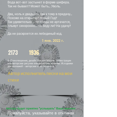
Вода вот-вот застынет в форме шифера.
Так не бывает? Может быть… Уволь.
Два, ноль и двадцать два к тому в придачу…
Похоже на открытку? Новый Год?
Так удивительно – те птицы не артачатся,
плывут синхронно… На беду ли? На удачу?
Да не раскроется их лебединый код.
1 янв. 2022 г.
2173
1936
© Стихотворения, дизайн Михаил Мазель. Иллюстрации
или авторские рисунки или авторские коллажи. Исходники
для коллажей - авторские и из Интернета.
Автор исполнитель песни на мои
стихи
Автору будет приятно "услышать" Ваше мнение:
Пожалуйста, указывайте в откликах