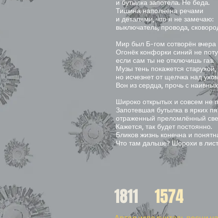
и бутылка запотела. Не беда.
Тишина наполнена речами
и деталями, что я не замечаю:
выключатель, провода, сковоро
Мир был Б-гом сотворён вчера 
Огонёк конфорки синий не поту
если сам ты не отключишь газ.
Музы тень покажется старухой,
но исчезнет от щелчка над ухо
Вон из сердца, прочь с наивных
Широко открытых и совсем не 
Запотевшая бутылка в ярких пя
отраженный преломлённый све
Кажется, так будет постоянно.
Бликов жизнь конечна и понятн
Что там дальше? Шорохи в лист
1811
1574