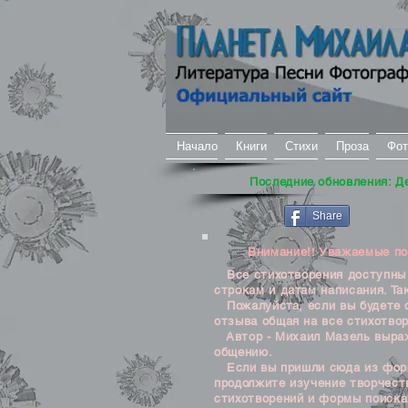
Начало
Книги
Стихи
Проза
Фот
Последние обновления: Д
Share
Внимание!! Уважаемые посе
Все стихотворения доступны д
строкам и датам написания. Та
Пожалуйста, если вы будете о
отзыва общая на все стихотвор
Автор - Михаил Мазель выража
общению.
Если вы пришли сюда из формы
продолжите изучение творчеств
стихотворений и формы поиска 