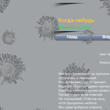
Когда-нибудь
Внесение ясности
Назад
Впе
И
нам та
Алекс
Мы все столкнемся на причал
осознанно и невзначай.
Кто провожает, кто встречает.
Корабль «Грусть» давно причал
Корабль «Мечта» волна качает.
Прошу – молчи не отвечай.
Не спрашивай. Ответов нету,
хотя прозрачны небеса.
Мы сами выбрали планету