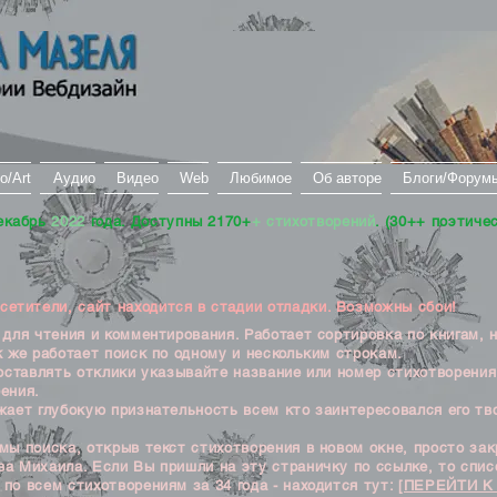
о/Art
Аудио
Видео
Web
Любимое
Об авторе
Блоги/Форум
екабрь
2022
года. Доступны 2170+
+ стихотворений
. (30++ поэтиче
тители, сайт находится в стадии отладки. Возможны сбои!
ля чтения и комментирования. Работает сортировка по книгам, 
к же работает поиск по одному и нескольким строкам.
ставлять отклики указывайте название или номер стихотворения
ения.
ет глубокую признательность всем кто заинтересовался его тв
 поиска, открыв текст стихотворения в новом окне, просто закр
а Михаила. Если Вы пришли на эту страничку по ссылке, то списо
по всем стихотворениям за 34 года - находится тут:
[ПЕРЕЙТИ К