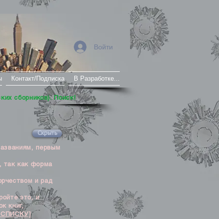
Войти
ы
Контакт/Подписка
В Разработке...
ских сборников). Поиск!
Скрыть
названиям, первым
, так как форма
орчеством и рад
ойте это, и
к книг,
 СПИСКУ]