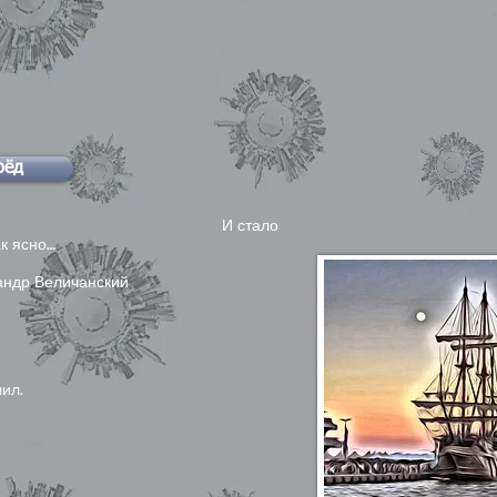
рёд
 стало
к ясно…
андр Величанский
е
ил.