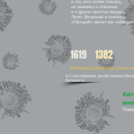
и тех, кого хотим спасать,
не заикаясь о спасенье
и о других простых вещах.
Летят. Весенний и осенний.
«Прощай» звучит как «обещай
1619
1382
Автор исполнитель песни на
© Стихотворения, дизайн Михаил Мазел
Интернета.
Авт
мне
Пожа