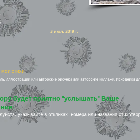
».
3 июл. 2019 г.
 мои стихи
ь. Иллюстрации или авторские рисунки или авторские коллажи. Исходники дл
ору будет приятно "услышать" Ваше
ние:
луйста, указывайте в откликах номера или названия стихотво