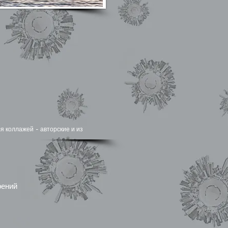
я коллажей - авторские и из
рений