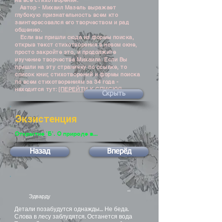
на все стихотворения.
Автор - Михаил Мазель выражает
глубокую признательность всем кто
заинтересовался его творчеством и рад
общению.
Если вы пришли сюда из формы поиска,
открыв текст стихотворения в новом окне,
просто закройте это, и продолжите
изучение творчества Михаила. Если Вы
пришли на эту страничку по ссылке, то
список книг, стихотворений и формы поиска
по всем стихотворениям за 34 года -
находится тут:
[ПЕРЕЙТИ К СПИСКУ]
Скрыть
Экзистенция
Открытие 'Б'. О природе в...
Назад
Вперёд
…
Эдварду
Детали позабудутся однажды… Не беда.
Слова в лесу заблудятся. Останется вода