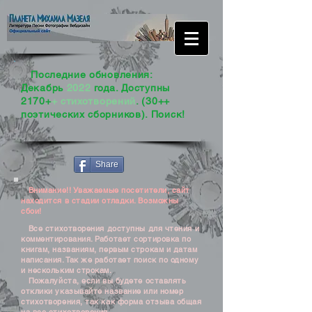
Последние обновления:
Декабрь
2022
года. Доступны
2170+
+ стихотворений
. (30++
поэтических сборников). Поиск!
Share
Внимание!! Уважаемые посетители, сайт
находится в стадии отладки. Возможны
сбои!
Все стихотворения доступны для чтения и
комментирования. Работает сортировка по
книгам, названиям, первым строкам и датам
написания. Так же работает поиск по одному
и нескольким строкам.
Пожалуйста, если вы будете оставлять
отклики указывайте название или номер
стихотворения, так как форма отзыва общая