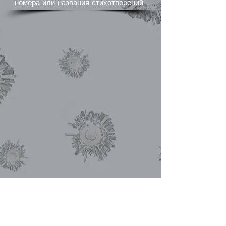
номера или названия стихотворений