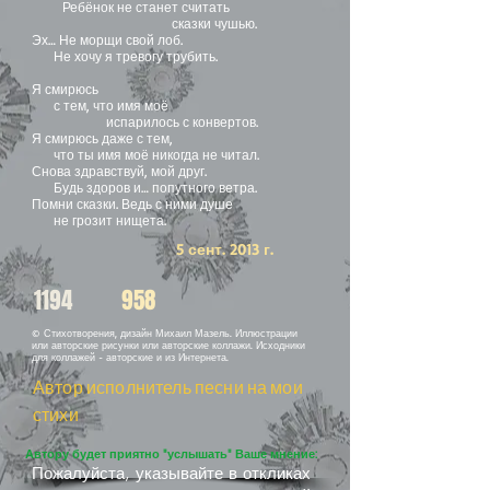
Ребёнок не станет считать
сказки чушью.
Эх… Не морщи свой лоб.
Не хочу я тревогу трубить.
Я смирюсь
с тем, что имя моё
испарилось с конвертов.
Я смирюсь даже с тем,
что ты имя моё никогда не читал.
Снова здравствуй, мой друг.
Будь здоров и… попутного ветра.
Помни сказки. Ведь с ними душе
не грозит нищета.
5 сент. 2013 г.
1194
958
© Стихотворения, дизайн Михаил Мазель. Иллюстрации
или авторские рисунки или авторские коллажи. Исходники
для коллажей - авторские и из Интернета.
Автор исполнитель песни на мои
стихи
Автору будет приятно "услышать" Ваше мнение:
Пожалуйста, указывайте в откликах