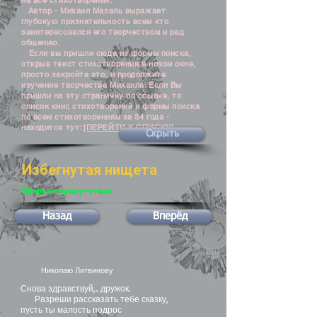
на все стихотворения.
Автор - Михаил Мазель выражает
глубокую признательность всем кто
заинтересовался его творчеством и рад
общению.
Если вы пришли сюда из формы поиска,
открыв текст стихотворения в новом окне,
просто закройте это, и продолжите
изучение творчества Михаила. Если Вы
пришли на эту страничку по ссылке, то
список книг, стихотворений и формы поиска
по всем стихотворениям за 34 года -
находится тут:
[ПЕРЕЙТИ К СПИСКУ]
Скрыть
Избегнутая нищета
Эффект присутствия
Назад
Вперёд
Николаю Литвинову
Снова здравствуй,.. дружок.
Разреши рассказать тебе сказку,
пусть ты малость подрос