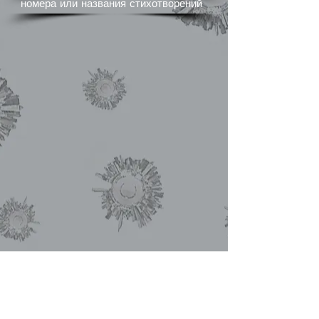
номера или названия стихотворений