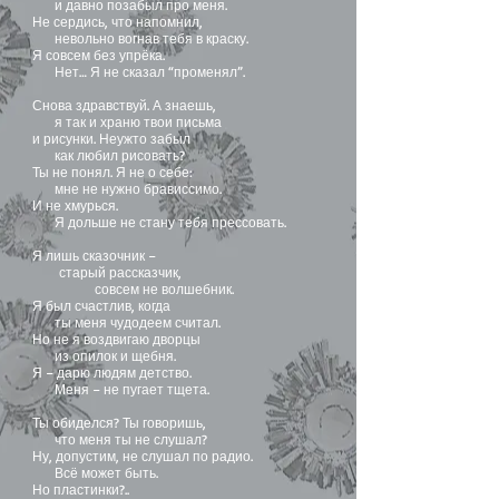
и давно позабыл про меня.
Не сердись, что напомнил,
невольно вогнав тебя в краску.
Я совсем без упрёка.
Нет… Я не сказал “променял”.
Снова здравствуй. А знаешь,
я так и храню твои письма
и рисунки. Неужто забыл
как любил рисовать?
Ты не понял. Я не о себе:
мне не нужно брависсимо.
И не хмурься.
Я дольше не стану тебя прессовать.
Я лишь сказочник –
старый рассказчик,
совсем не волшебник.
Я был счастлив, когда
ты меня чудодеем считал.
Но не я воздвигаю дворцы
из опилок и щебня.
Я – дарю людям детство.
Меня – не пугает тщета.
Ты обиделся? Ты говоришь,
что меня ты не слушал?
Ну, допустим, не слушал по радио.
Всё может быть.
Но пластинки?..