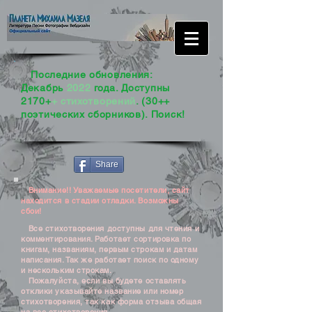
Последние обновления:
Декабрь
2022
года. Доступны
2170+
+ стихотворений
. (30++
поэтических сборников). Поиск!
Share
Внимание!! Уважаемые посетители, сайт
находится в стадии отладки. Возможны
сбои!
Все стихотворения доступны для чтения и
комментирования. Работает сортировка по
книгам, названиям, первым строкам и датам
написания. Так же работает поиск по одному
и нескольким строкам.
Пожалуйста, если вы будете оставлять
отклики указывайте название или номер
стихотворения, так как форма отзыва общая