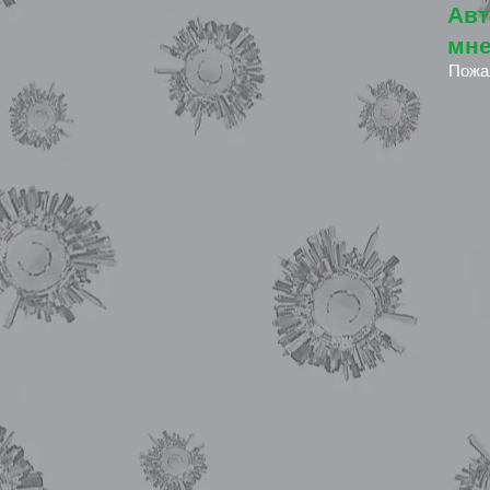
Авт
мне
Пожа