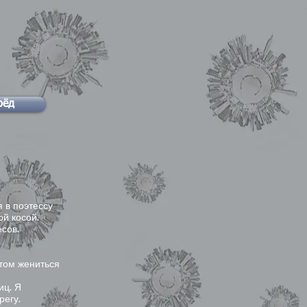
рёд
 в поэтессу
ой косой.
сов.
отом жениться
иц. Я
регу.