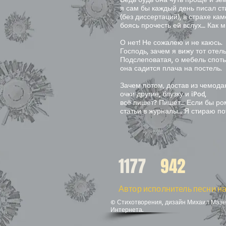
я сам бы каждый день писал ст
(без диссертаций), в страхе кам
боясь прочесть ей вслух… Как м
О нет! Не сожалею и не каюсь.
Господь, зачем я вижу тот отел
Подслеповатая, о мебель споты
она садится плача на постель.
Зачем потом, достав из чемода
очки другие, блузку и iPod,
всё пишет? Пишет… Если бы ро
статьи в журналы… Я стираю по
1177
942
Автор исполнитель песни на
© Стихотворения, дизайн Михаил Мазел
Интернета.