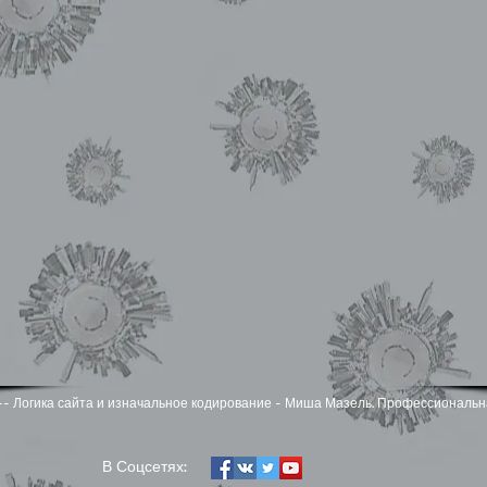
zel -- Логика сайта и изначальное кодирование - Миша Мазель. Профессиональн
​В Соцсетях: