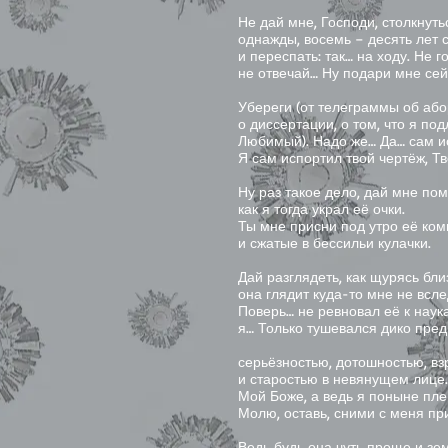
Не дай мне, Господи, столкнуть
однажды, восемь – десять лет с
и переспать: так… на ходу. Не г
не отвечай… Ну подари мне сей 
Убереги (от телеграммы об або
о диссертации, о том, что я под
Любимый). Надо же… Да… сам и
Я сам испортил твой чертёж, Тв
Ну раз такое дело, дай мне пом
как я тогда украл её очки.
Ты мне присни под утро её ком
и сжатые в бессильи кулачки.
Дай разглядеть, как щурясь бли
она глядит куда-то мне не всле
Поверь… не ревновал её к наук
я… Только тушевался дико пред
серьёзностью, дотошностью, в
и старостью в невянущем лице.
Мой Боже, а ведь я поныне пле
Молю, оставь, сними с меня пр
Ведь будь она чуть проще и зе