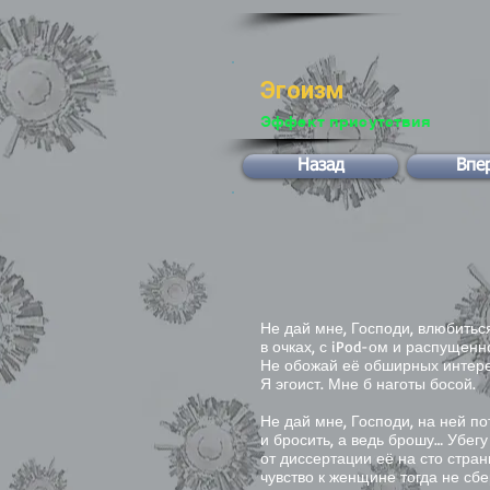
Эгоизм
Эффект присутствия
Назад
Впе
Не дай мне, Господи, влюбиться
в очках, с iPod-ом и распущенн
Не обожай её обширных интере
Я эгоист. Мне б наготы босой.
Не дай мне, Господи, на ней п
и бросить, а ведь брошу… Убегу
от диссертации её на сто стран
чувство к женщине тогда не сбе