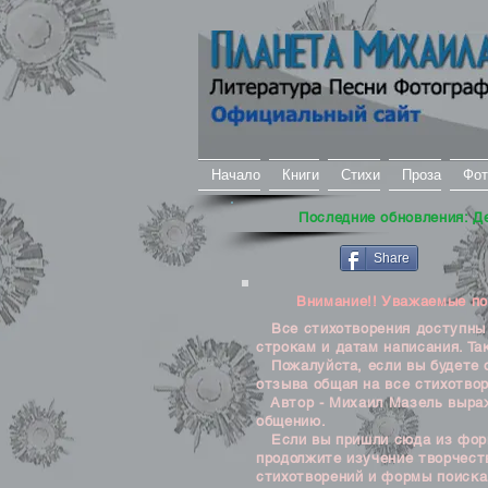
Начало
Книги
Стихи
Проза
Фот
Последние обновления: Д
Share
Внимание!! Уважаемые посе
Все стихотворения доступны д
строкам и датам написания. Та
Пожалуйста, если вы будете о
отзыва общая на все стихотвор
Автор - Михаил Мазель выража
общению.
Если вы пришли сюда из формы
продолжите изучение творчеств
стихотворений и формы поиска 