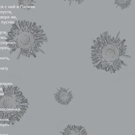
ся с ней в Париже
пустя,
овори же,
пустяк.
рте,
лец.
спортил.
орец.
нить,
нату
зоруко
д.
ам
зросленьем
нник.
ицел.
мнее,