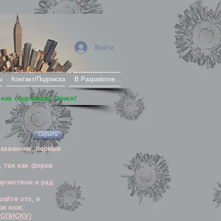
Войти
ы
Контакт/Подписка
В Разработке...
ских сборников). Поиск!
Скрыть
названиям, первым
, так как форма
орчеством и рад
ойте это, и
к книг,
 СПИСКУ]