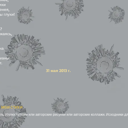
ихи
енея,
ы глухи!
ь?
каясь,
на
маны:
т.
31 мая 2013 г.
 мои стихи
ь. Иллюстрации или авторские рисунки или авторские коллажи. Исходники дл