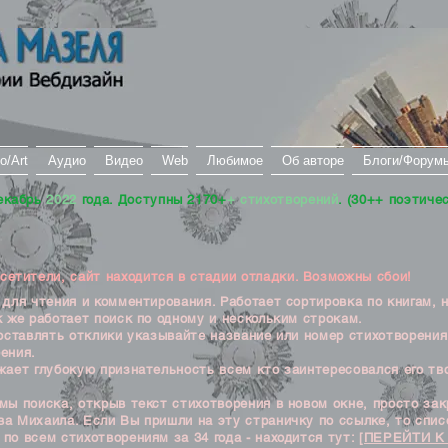
о/Art
Аудио
Видео
Web
Любимое
Об авторе
Блоги/Форум
екабрь
2022
года. Доступны 2170+
+ стихотворений
. (30++ поэтиче
тители, сайт находится в стадии отладки. Возможны сбои!
ля чтения и комментирования. Работает сортировка по книгам, 
к же работает поиск по одному и нескольким строкам.
ставлять отклики указывайте название или номер стихотворения
ения.
ет глубокую признательность всем кто заинтересовался его тв
 поиска, открыв текст стихотворения в новом окне, просто закр
а Михаила. Если Вы пришли на эту страничку по ссылке, то списо
по всем стихотворениям за 34 года - находится тут:
[ПЕРЕЙТИ К