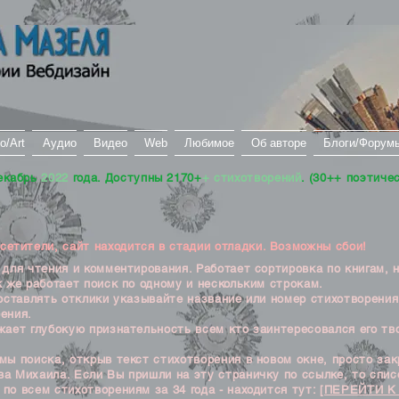
о/Art
Аудио
Видео
Web
Любимое
Об авторе
Блоги/Форум
екабрь
2022
года. Доступны 2170+
+ стихотворений
. (30++ поэтиче
тители, сайт находится в стадии отладки. Возможны сбои!
ля чтения и комментирования. Работает сортировка по книгам, 
к же работает поиск по одному и нескольким строкам.
ставлять отклики указывайте название или номер стихотворения
ения.
ет глубокую признательность всем кто заинтересовался его тв
 поиска, открыв текст стихотворения в новом окне, просто закр
а Михаила. Если Вы пришли на эту страничку по ссылке, то списо
по всем стихотворениям за 34 года - находится тут:
[ПЕРЕЙТИ К