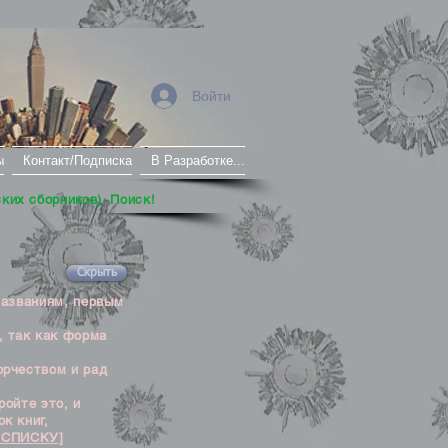
Войти
ы
Контакт/Подписка
В Разработке...
ских сборников). Поиск!
Скрыть
названиям, первым
, так как форма
орчеством и рад
ойте это, и
к книг,
 СПИСКУ]