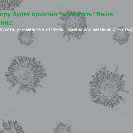
ору будет приятно "услышать" Ваше
ние:
луйста, указывайте в откликах номера или названия стихотво