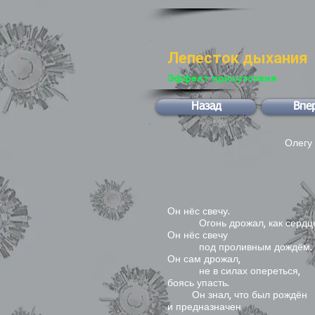
Лепесток дыхания
Эффект присутствия
Назад
Впе
Олегу
Он нёс свечу.
Огонь дрожал, как сердце
Он нёс свечу
под проливным дождём.
Он сам дрожал,
не в силах опереться,
боясь упасть.
Он знал, что был рождён
и предназначен