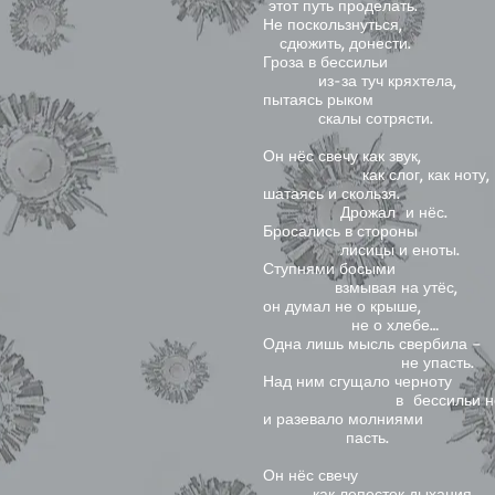
этот путь проделать.
Не поскользнуться,
сдюжить, донести.
Гроза в бессильи
из-за туч кряхтела,
пытаясь рыком
скалы сотрясти.
Он нёс свечу как звук,
как слог, как ноту,
шатаясь и скользя.
Дрожал и нёс.
Бросались в стороны
лисицы и еноты.
Ступнями босыми
взмывая на утёс,
он думал не о крыше,
не о хлебе…
Одна лишь мысль свербила –
не упасть.
Над ним сгущало черноту
в бессильи не
и разевало молниями
пасть.
Он нёс свечу
как лепесток дыхания,