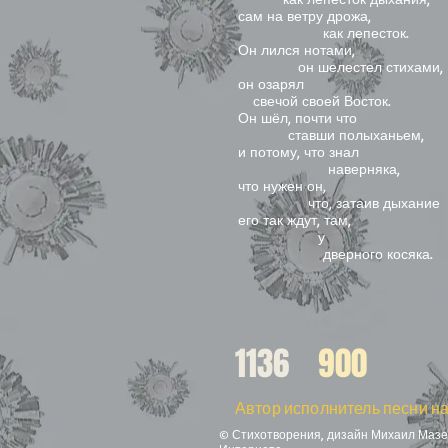
сам на ветру дрожа,
как лепесток.
Он лился нотами,
он шелестел стихами,
он озарял
свечой своей Восток.
Он шёл, почти что
ставши полыханьем,
и потому, что знал
наверняка,
что нужен он,
что, затаив дыхание
его так ждут, там,
у
дверного косяка.
1136
900
Автор исполнитель песни на
© Стихотворения, дизайн Михаил Мазел