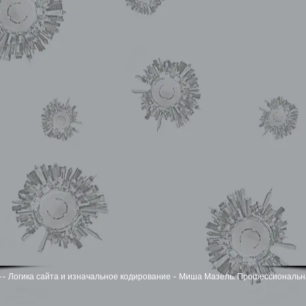
zel -- Логика сайта и изначальное кодирование - Миша Мазель. Профессиональн