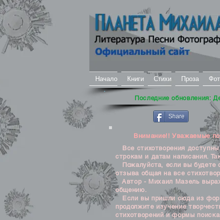
Начало
Книги
Стихи
Проза
Фот
Последние обновления: Д
Share
Внимание!! Уважаемые посе
Все стихотворения доступны д
строкам и датам написания. Та
Пожалуйста, если вы будете о
отзыва общая на все стихотвор
Автор - Михаил Мазель выража
общению.
Если вы пришли сюда из формы
продолжите изучение творчеств
стихотворений и формы поиска 