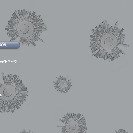
рёд
 Дорману
.