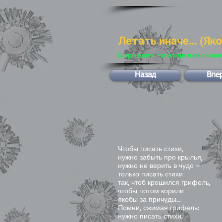
Летать иначе… (Як
Штрихами по воде наискос
Назад
Впе
Чтобы писать стихи,
нужно забыть про крылья,
нужно не верить в чудо –
только писать стихи
так, чтоб крошился грифель,
чтобы потом корили
якобы за причуды...
Помни, сжимая грифель:
нужно писать стихи.