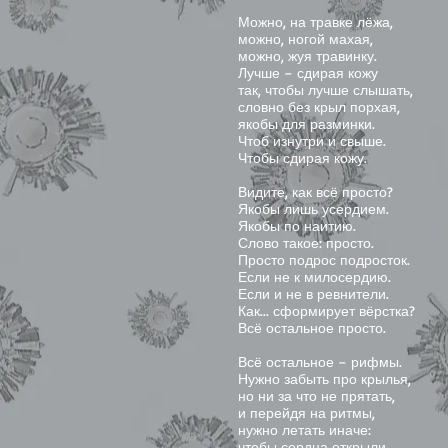
Можно, на травке лёжа,
можно, ногой махая,
можно, жуя травинку.
Лучше – сдирая кожу
так, чтобы лучше слышать,
словно без крыл порхая,
якобы для разминки.
Чтоб изнутри и свыше.
Чтобы сдирая кожу.
Видите, как всё просто?
Якобы лишь усердием.
Якобы по наитию.
Слово такое: просто.
Просто подрос подросток.
Если не к милосердию.
Если и не в ревнители.
Как... сформирует вёрстка?
Всё остальное просто.
Всё остальное – рифмы.
Нужно забыть про крылья,
но ни за что не прятать,
и перейдя на ритмы,
нужно летать иначе:
чтобы сердца открыли.