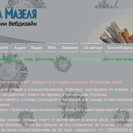
о/Art
Аудио
Видео
Web
Любимое
Об авторе
Блоги/Форум
екабрь
2022
года. Доступны 2170+
+ стихотворений
. (30++ поэтиче
тители, сайт находится в стадии отладки. Возможны сбои!
ля чтения и комментирования. Работает сортировка по книгам, 
к же работает поиск по одному и нескольким строкам.
ставлять отклики указывайте название или номер стихотворения
ения.
ет глубокую признательность всем кто заинтересовался его тв
 поиска, открыв текст стихотворения в новом окне, просто закр
а Михаила. Если Вы пришли на эту страничку по ссылке, то списо
по всем стихотворениям за 34 года - находится тут:
[ПЕРЕЙТИ К