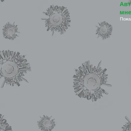
Авт
мне
Пожа