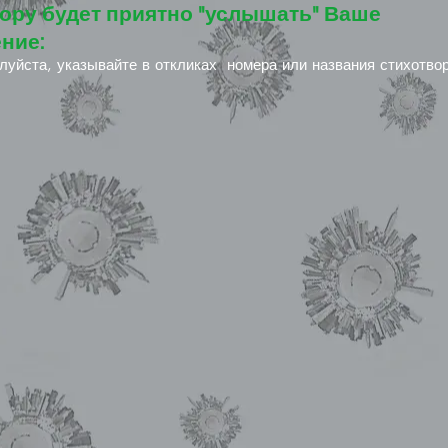
ору будет приятно "услышать" Ваше
ние:
луйста, указывайте в откликах номера или названия стихотво