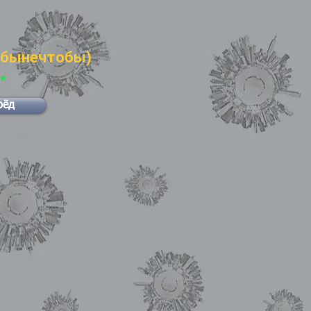
обынечтобы)
ок
рёд