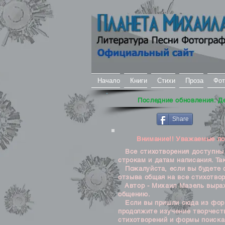
Начало
Книги
Стихи
Проза
Фот
Последние обновления: Д
Share
Внимание!! Уважаемые посе
Все стихотворения доступны д
строкам и датам написания. Та
Пожалуйста, если вы будете о
отзыва общая на все стихотвор
Автор - Михаил Мазель выража
общению.
Если вы пришли сюда из формы
продолжите изучение творчеств
стихотворений и формы поиска 