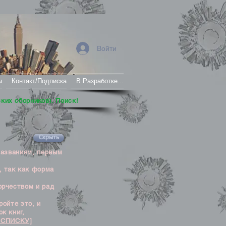
Войти
ы
Контакт/Подписка
В Разработке...
ских сборников). Поиск!
Скрыть
названиям, первым
, так как форма
орчеством и рад
ойте это, и
к книг,
 СПИСКУ]