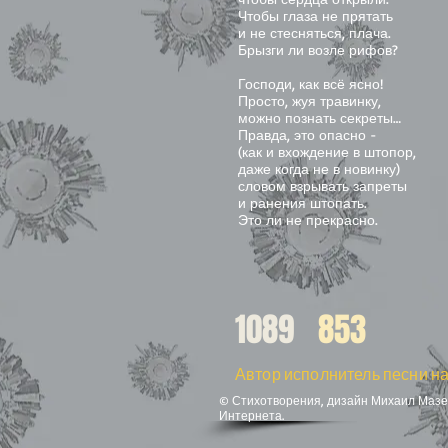
Чтобы глаза не прятать
и не стесняться, плача.
Брызги ли возле рифов?
Господи, как всё ясно!
Просто, жуя травинку,
можно познать секреты…
Правда, это опасно -
(как и вхождение в штопор,
даже когда не в новинку)
словом взрывать запреты
и ранения штопать.
Это ли не прекрасно.
1089
853
Автор исполнитель песни на
© Стихотворения, дизайн Михаил Мазел
Интернета.