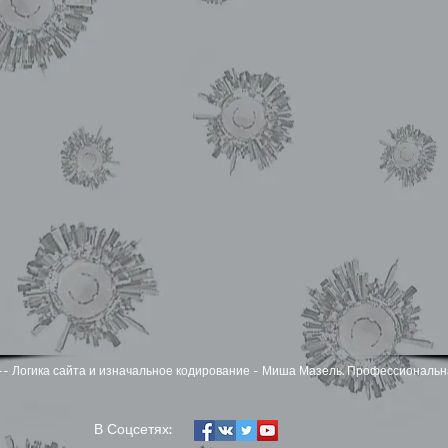
zel -- Логика сайта и изначальное кодирование - Миша Мазель. Профессиональн
​В Соцсетях: