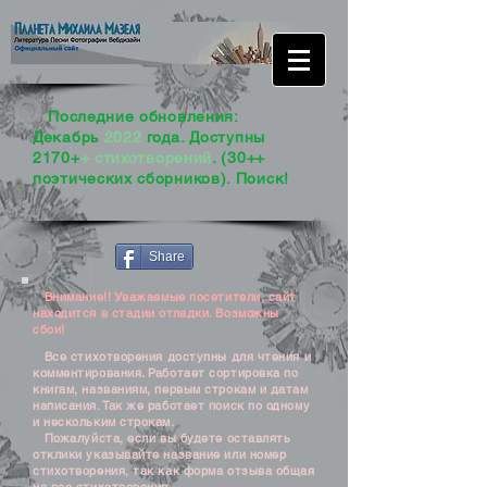
Последние обновления:
Декабрь
2022
года. Доступны
2170+
+ стихотворений
. (30++
поэтических сборников). Поиск!
Share
Внимание!! Уважаемые посетители, сайт
находится в стадии отладки. Возможны
сбои!
Все стихотворения доступны для чтения и
комментирования. Работает сортировка по
книгам, названиям, первым строкам и датам
написания. Так же работает поиск по одному
и нескольким строкам.
Пожалуйста, если вы будете оставлять
отклики указывайте название или номер
стихотворения, так как форма отзыва общая