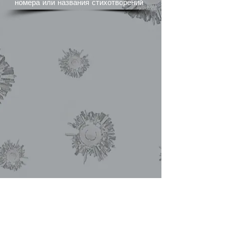
номера или названия стихотворений