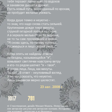
тебя терзают лапки чьих-то вздохов
и занавески дышат и дрожат.
Пусть новый путь, воссозданный по крохам,
не пробудит желанье убежать.
Когда душе темно и неуютно -
то знак, что надо снова стать сильней.
Крупинками дождя текут минуты,
струной гитарной лопнув на стене.
А в зеркале мелькнёт не то виденье,
не то ты сам: прозревший и немой.
"Я снова здесь, по твоему хотенью.
Разжмурься и лицо скорей умой... "
Когда опять не найдены ответы
из бездны, называющейся "я",
взмывают светлячки навстречу ветру
и кто-то рядом шепчет "я – твоя".
И снова лица. Лица, как минуты.
Ты где?... В ответ - неуловимый взгляд.
И не могу сказать, что неуютно.
Лишь занавески мерно шелестят.
23 авг. 2008 г.
1017
781
© Стихотворения, дизайн Михаил Мазель. Иллюстрации
или авторские рисунки или авторские коллажи. Исходники
для коллажей - авторские и из Интернета.