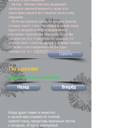
на все стихотворения.
Автор - Михаил Мазель выражает
глубокую признательность всем кто
заинтересовался его творчеством и рад
общению.
Если вы пришли сюда из формы поиска,
открыв текст стихотворения в новом окне,
просто закройте это, и продолжите
изучение творчества Михаила. Если Вы
пришли на эту страничку по ссылке, то
список книг, стихотворений и формы поиска
по всем стихотворениям за 34 года -
находится тут:
[ПЕРЕЙТИ К СПИСКУ]
Скрыть
По крохам
Штрихами по воде наискосок
Назад
Вперёд
Когда душе темно и неуютно
и целый мир покажется толпой,
закрой глаза, представь журчанье лютни
с гитарою... И пусть наперебой