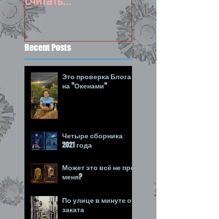
считать
состоявшимся :-)
Recent Posts
Это проверка Блога
на "Окенами"
Четыре сборника
2021 года
Может это всё не про
меня?
По улице в минуте от
заката