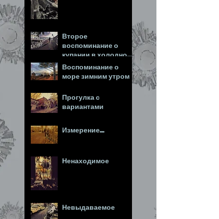
Второе
воспоминание о
купании в холодном
море
Воспоминание о
море зимним утром
Прогулка с
вариантами
Измерение...
Ненаходимое
Невыдаваемое