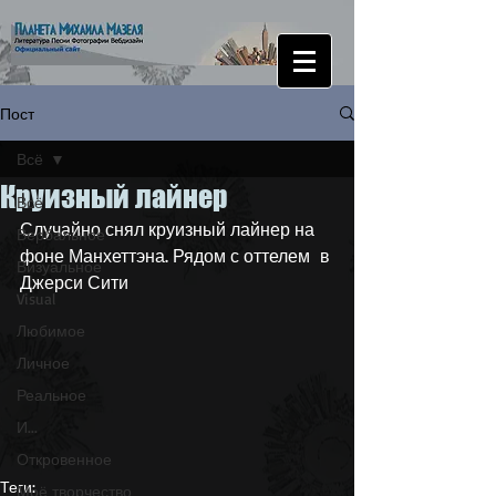
Пост
Всё
Круизный лайнер
Всё
Случайно снял круизный лайнер на 
Вербальное
фоне Манхеттэна. Рядом с оттелем  в 
Визуальное
Джерси Сити
Visual
Любимое
Личное
Реальное
И...
Откровенное
Теги:
Моё творчество