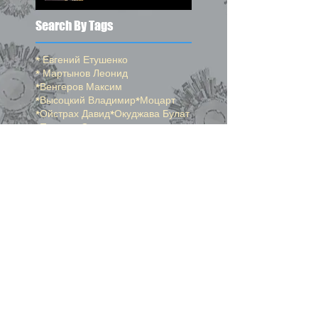
Search By Tags
* Евгений Етушенко
* Мартынов Леонид
*Венгеров Максим
*Высоцкий Владимир
*Моцарт
*Ойстрах Давид
*Окуджава Булат
*Погудин Олег
*Пушкин Александр
*Райкин Константин
*Самойлов Давид
*Спиваков Владимир
*Стерн Исаак
24-й сборник
25-й сборник
26-й сборник
help
professional photography
Ботанический Сад
Вопрос на засыпку
Джерси Сити
Лучи памяти 11 сентября
Манхеттэн
Олимпус
Подсказки по работе страниц "Окенами"
Рей
Центральный Парк
адаптация инвалида колясочника