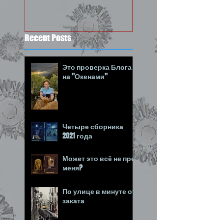
состоявшимся :-)
Recent Posts
Это проверка Блога
на "Окенами"
Четыре сборника
2021 года
Может это всё не про
меня?
По улице в минуте от
заката