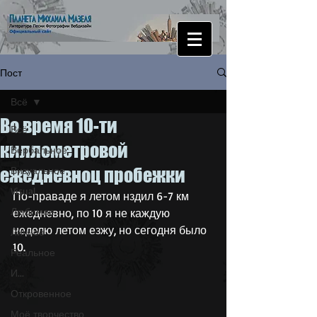
Пост
Всё
Во время 10-ти
Всё
киллометровой
Вербальное
ежедневноц пробежки
Визуальное
Visual
По-праваде я летом нздил 6-7 км 
Любимое
ежедневно, по 10 я не каждую 
неделю летом езжу, но сегодня было 
Личное
10.
Реальное
И...
Откровенное
Моё творчество