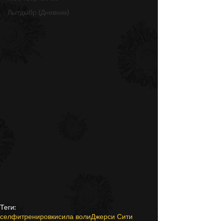
Лытдыбр (Дневник)
Теги:
селфи
тренировки
сила воли
Джерси Сити