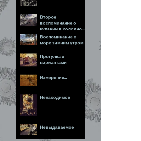
Второе
воспоминание о
купании в холодном
море
Воспоминание о
море зимним утром
Прогулка с
вариантами
Измерение...
Ненаходимое
Невыдаваемое