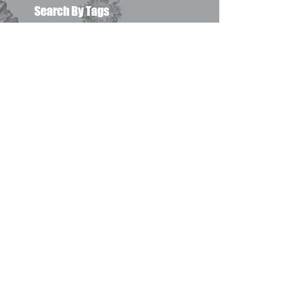
Search By Tags
* Евгений Етушенко
* Мартынов Леонид
*Венгеров Максим
*Высоцкий Владимир
*Моцарт
*Ойстрах Давид
*Окуджава Булат
*Погудин Олег
*Пушкин Александр
*Райкин Константин
*Самойлов Давид
*Спиваков Владимир
*Стерн Исаак
24-й сборник
25-й сборник
26-й сборник
help
professional photography
Ботанический Сад
Вопрос на засыпку
Джерси Сити
Лучи памяти 11 сентября
Манхеттэн
Олимпус
Подсказки по работе страниц "Окенами"
Рей
Центральный Парк
адаптация инвалида колясочника
анонсы
архитектура
видео