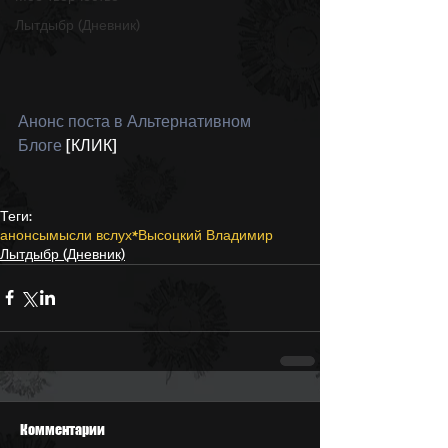
Лытдыбр (Дневник)
Анонс поста в Альтернативном 
Блоге
 [КЛИК]
Теги:
анонсы
мысли вслух
*Высоцкий Владимир
Лытдыбр (Дневник)
Комментарии