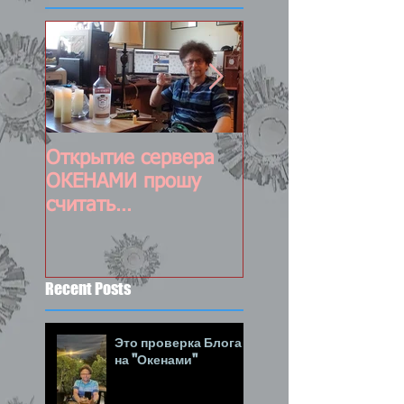
Открытие сервера
Постоянно
ОКЕНАМИ прошу
обновляемый пос
считать
состоявшимся :-)
Recent Posts
Это проверка Блога
на "Окенами"