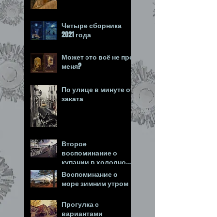
Четыре сборника
2021 года
Может это всё не про
меня?
По улице в минуте от
заката
Второе
воспоминание о
купании в холодном
море
Воспоминание о
море зимним утром
Прогулка с
вариантами