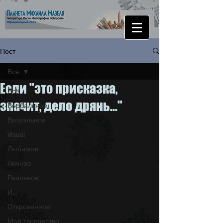
Пост
Всё
Если "это присказка,
Всё
значит, дело дрянь..."
Вербальное
Визуальное
Visual
Любимое
Личное
Реальное
И...
Откровенное
Моё творчество