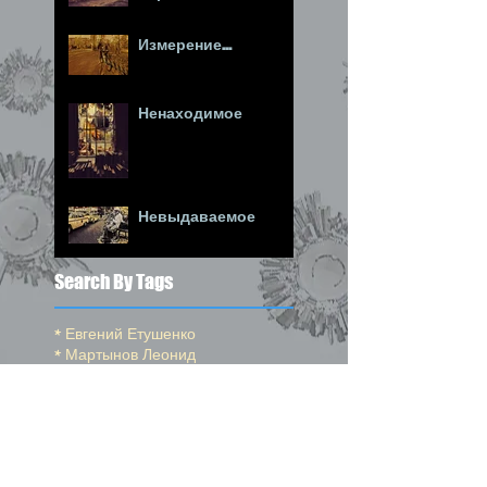
Измерение...
Ненаходимое
Невыдаваемое
Search By Tags
* Евгений Етушенко
* Мартынов Леонид
*Венгеров Максим
*Высоцкий Владимир
*Моцарт
*Ойстрах Давид
*Окуджава Булат
*Погудин Олег
*Пушкин Александр
*Райкин Константин