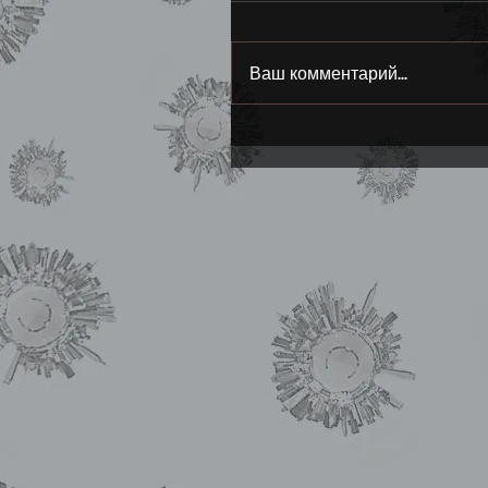
Ваш комментарий...