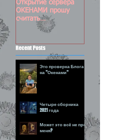
Открытие сервера
Постоянно
ОКЕНАМИ прошу
обновляемый пос
считать
состоявшимся :-)
Recent Posts
Это проверка Блога
на "Окенами"
Четыре сборника
2021 года
Может это всё не про
меня?