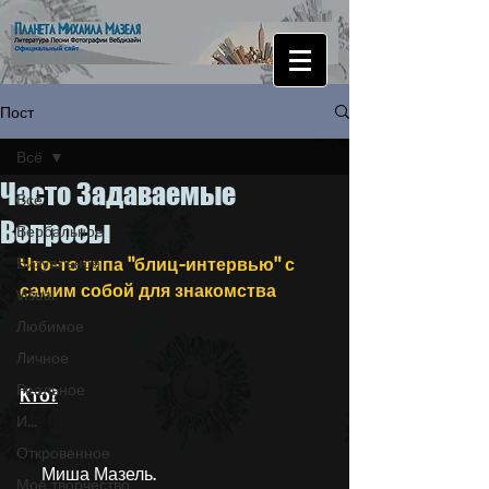
Пост
Всё
Часто Задаваемые
Всё
Вопросы
Вербальное
Визуальное
Что-то типа "блиц-интервью" с 
самим собой для знакомства
Visual
Любимое
Личное
Реальное
Кто?
И...
Откровенное
     Миша Мазель.
Моё творчество