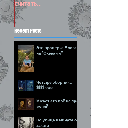
считать
состоявшимся :-)
Recent Posts
Это проверка Блога
на "Окенами"
Четыре сборника
2021 года
Может это всё не про
меня?
По улице в минуте от
заката