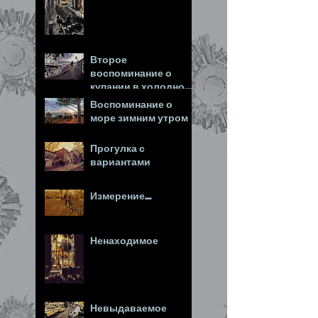
Второе
воспоминание о
купании в холодном
море
Воспоминание о
море зимним утром
Прогулка с
вариантами
Измерение...
Ненаходимое
Невыдаваемое