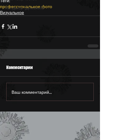
Теги:
профессиональное фото
Лытдыбр (Дневник)
Визуальное
Комментарии
Ваш комментарий...