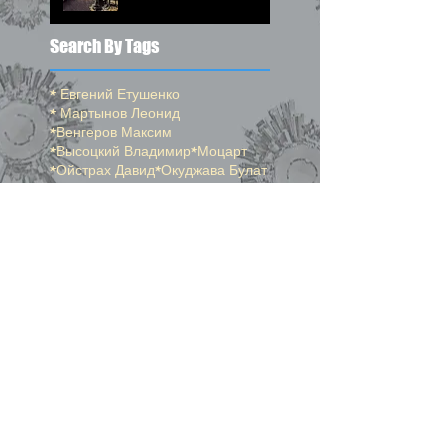
Search By Tags
* Евгений Етушенко
* Мартынов Леонид
*Венгеров Максим
*Высоцкий Владимир
*Моцарт
*Ойстрах Давид
*Окуджава Булат
*Погудин Олег
*Пушкин Александр
*Райкин Константин
*Самойлов Давид
*Спиваков Владимир
*Стерн Исаак
24-й сборник
25-й сборник
26-й сборник
help
professional photography
Ботанический Сад
Вопрос на засыпку
Джерси Сити
Лучи памяти 11 сентября
Манхеттэн
Олимпус
Подсказки по работе страниц "Окенами"
Рей
Центральный Парк