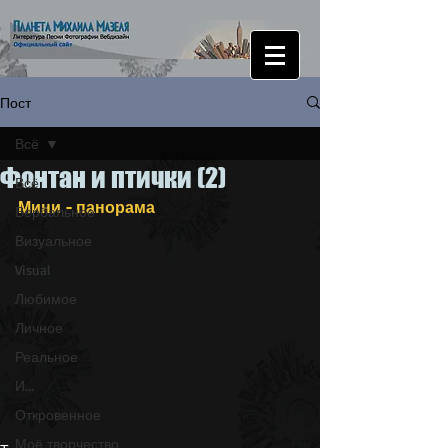
Пост
Всё
Фонтан и птички (2)
Всё
Мини - панорама
Вербальное
Визуальное
Visual
Любимое
Личное
Реальное
И...
Откровенное
Моё творчество