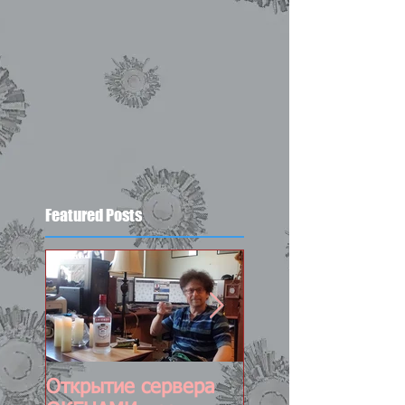
Featured Posts
Открытие сервера
Постоянно