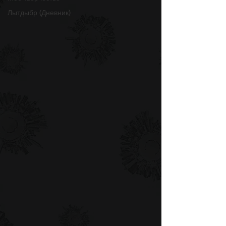
Лытдыбр (Дневник)