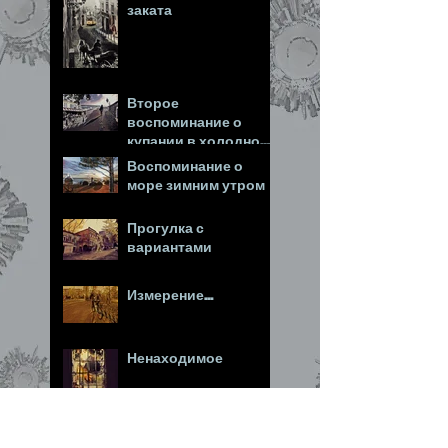
заката
Второе
воспоминание о
купании в холодном
море
Воспоминание о
море зимним утром
Прогулка с
вариантами
Измерение...
Ненаходимое