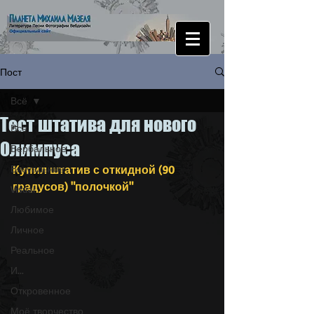
Пост
Всё
Тест штатива для нового
Всё
Олимпуса
Вербальное
Визуальное
Купил штатив с откидной (90 
градусов) "полочкой"
Visual
Любимое
Личное
Реальное
И...
Откровенное
Моё творчество