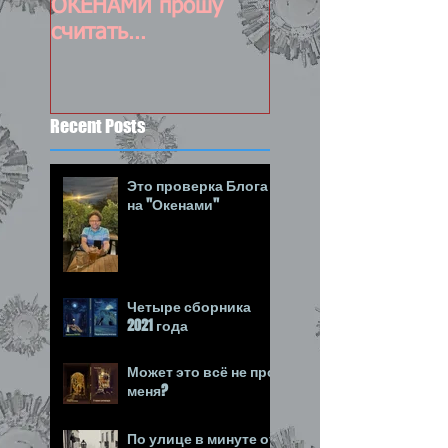
ОКЕНАМИ прошу
обновляемый пос
считать
состоявшимся :-)
Recent Posts
Это проверка Блога
на "Окенами"
Четыре сборника
2021 года
Может это всё не про
меня?
По улице в минуте от