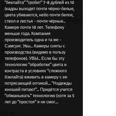
"беклайта" "гробит" 7-8 дублей из 10 
(кадры выходят почти чёрно-белые, 
цвета убиваются, небо почти белое, 
ствол и листья - почти чёрные... 
Камере почти 10 лет. Телефону 
меньше года. Компания 
производитель одна и та же - 
Самсунг. Увы... Камеры сняты с 
производства (видимо в пользу 
телефонов). УВЫ... Если бы эту 
технологию "обработки" цвета и 
контраста в условиях "сложного 
бэклайта) вживить в камеру с ее 
потрясающей оптикой.... "Надежды 
юношей питают"... Придётся учится 
"обманывать" технологию (хотя за 5 
лет до "простоя" я не смог....