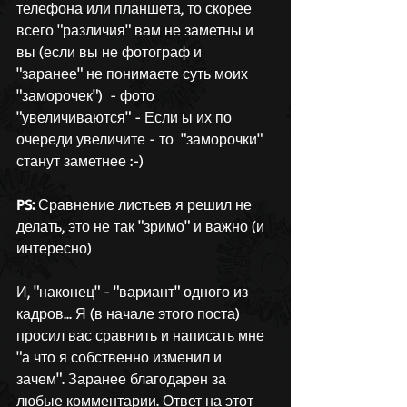
телефона или планшета, то скорее 
всего "различия" вам не заметны и 
вы (если вы не фотограф и 
"заранее" не понимаете суть моих 
"заморочек")  - фото 
"увеличиваются" - Если ы их по 
очереди увеличите - то  "заморочки" 
станут заметнее :-) 
PS: 
Сравнение листьев я решил не 
делать, это не так "зримо" и важно (и 
интересно)
И, "наконец" - "вариант" одного из 
кадров... Я (в начале этого поста) 
просил вас сравнить и написать мне 
"а что я собственно изменил и 
зачем". Заранее благодарен за 
любые комментарии. Ответ на этот 