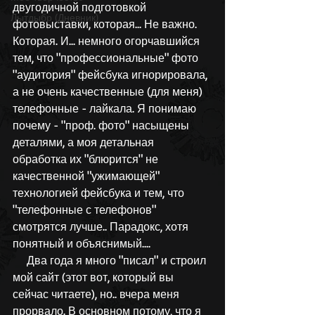
двугодичной подготовкой 
Лытдыбр (Дневник)
фотовыставки, которая... Не важно. 
Которая. И... немного огорчавшийся 
тем, что "профессиональные" фото 
"аудитория" фейсбука игнорировала, 
а не очень качественные (для меня) 
телефонные - лайкала. Я понимаю 
почему - "проф. фото" насыщены 
деталями, а моя детальная 
обработка их "блюрится" не 
качественной "ужимающей" 
технологией фейсбука и тем, что 
"телефонные с телефонов" 
смотрятся лучше.. Парадокс, хотя 
понятный и объяснимый....
     Два года я много "писал" и строил 
мой сайт (этот вот, который вы 
сейчас читаете), но.. вчера меня 
прорвало. В основном потому, что я 