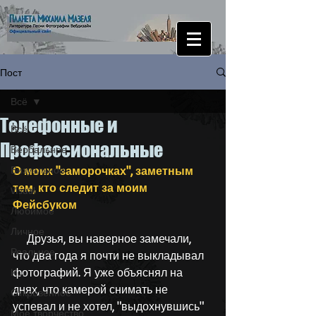
Пост
Всё
Телефонные и
Всё
Профессиональные
Вербальное
Визуальное
О моих "заморочках", заметным 
тем, кто следит за моим 
Visual
Фейсбуком
Любимое
Личное
     Друзья, вы наверное замечали, 
Реальное
что два года я почти не выкладывал 
фотографий. Я уже объяснял на 
И...
днях, что камерой снимать не 
Откровенное
успевал и не хотел, "выдохнувшись" 
Моё творчество