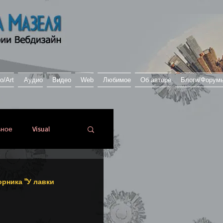
о/Art
Аудио
Видео
Web
Любимое
Об авторе
Блоги/Форум
ьное
Visual
Реальное
И...
орника "У лавки 
ество