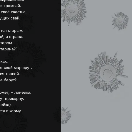
 и трамвай.
своё счастье,
ущих свай.
ется старым.
й, и страна.
ватаром
старина?"
ках.
ёт свой маршрут.
ся тыквой.
не берут?
ожет, – линейка.
ут прикорну.
ейка).
ся в корму.