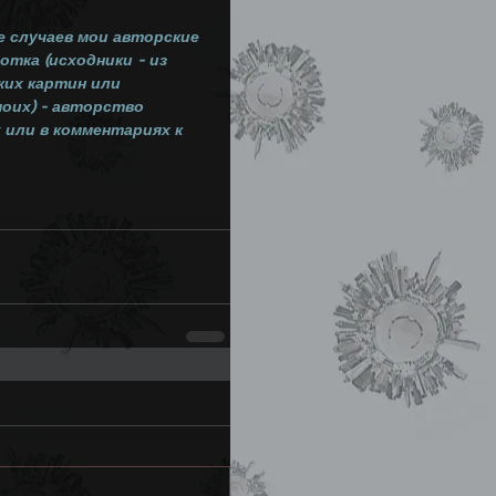
 случаев мои авторские 
тка (исходники - из 
ких картин или 
оих) - авторство 
 или в комментариях к 