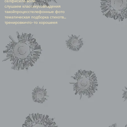
селфи
сила воли
слушаем классику
совпадения
такойпроцесс
телефонные фото
тематическая подборка стихотворений
тренировки
что-то хорошее
я