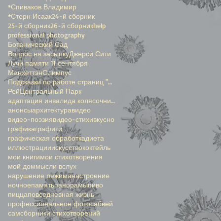
*Спиваков Владимир
*Стерн Исаак
24-й сборник
25-й сборник
26-й сборник
help
professional photography
Ботанический Сад
Вопрос на засыпку
Джерси Сити
Лучи памяти 11 сентября
Манхеттэн
Олимпус
Подсказки по работе страниц "Окенами"
Рей
Центральный Парк
адаптация инвалида колясочника
анонсы
архитектура
видео
видео-поэзия
видео-стихи
вкусно
графика
графити
графическая обработка
диета
иллюстрации
искусство
коктейль
мои книги
мои стихотворения
мой дом
мысли вслух
нарушение режима
настроение
ночное
память
панорамы
пиво
пицца
повседневная жизнь
профессиональное фото
сабвей
сам
сборники стихотворений