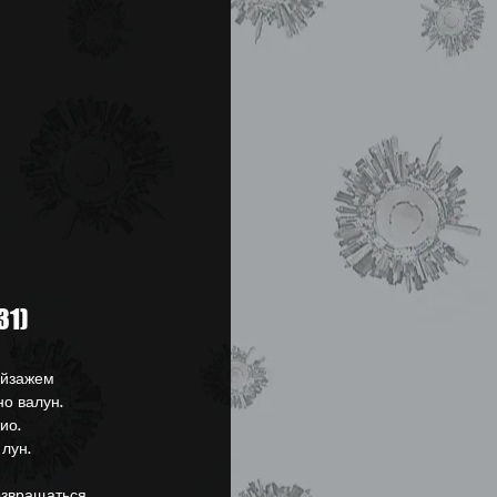
31)
ейзажем
но валун.
ио.
 лун.
озвращаться.