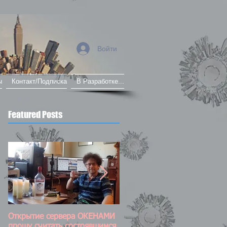
Войти
ы
Контакт/Подписка
В Разработке...
Featured Posts
Открытие сервера ОКЕНАМИ
Постоянно обновляемый пос
прошу считать состоявшимся