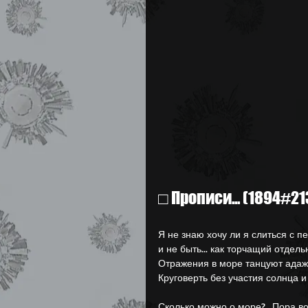
Лытдыбр (Дневник)
□ Прописи... (1894#21
Я не знаю хочу ли я слиться с п
и не быть... как торчащий отдель
Отражения в море танцуют адаж
Круговерть без участия солнца и
Сколько можно о море?.. Пора в