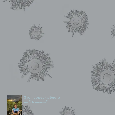
Это проверка Блога
на "Окенами"