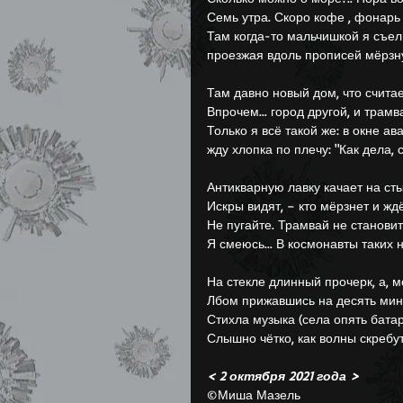
Семь утра. Скоро кофе , фонарь
Там когда-то мальчишкой я съел 
проезжая вдоль прописей мёрзн
Там давно новый дом, что счита
Впрочем... город другой, и трамва
Только я всё такой же: в окне а
жду хлопка по плечу: "Как дела, 
Антикварную лавку качает на сты
Искры видят, – кто мёрзнет и жд
Не пугайте. Трамвай не становит
Я смеюсь... В космонавты таких 
На стекле длинный прочерк, а, м
Лбом прижавшись на десять мин
Стихла музыка (села опять батар
Слышно чётко, как волны скребут
< 2 октября 2021 года >
©Миша Мазель 