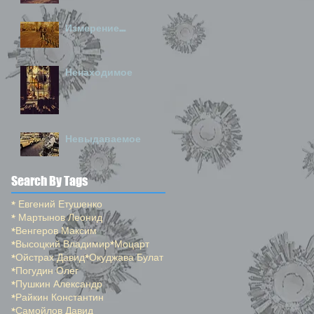
Измерение...
Ненаходимое
Невыдаваемое
Search By Tags
* Евгений Етушенко
* Мартынов Леонид
*Венгеров Максим
*Высоцкий Владимир
*Моцарт
*Ойстрах Давид
*Окуджава Булат
*Погудин Олег
*Пушкин Александр
*Райкин Константин
*Самойлов Давид