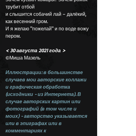
трубит отбой
и слышится собачий лай – далёкий, 
как весенний гром.
И я желаю "пожелай" и по воде вожу 
пером.
< 30 августа 2021 года > 
©Миша Мазель  
Иллюстрации: в большинстве 
случаев мои авторские коллажи 
и графическая обработка 
(исходники - из Интернета). В 
случае авторских картин или 
фотографий (в том числе и 
моих) - авторство указывается 
или в эпиграфах или в 
комментариях к 