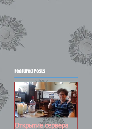
Featured Posts
Открытие сервера
Постоянно