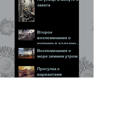
заката
Второе
воспоминание о
купании в холодном
море
Воспоминание о
море зимним утром
Прогулка с
вариантами
Измерение...
Ненаходимое