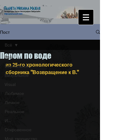
Пост
Всё
Пером по воде
Всё
из 25-го хронологического 
Вербальное
сборника "Возвращение к В."
Визуальное
Visual
Любимое
Личное
Реальное
И...
Откровенное
Моё творчество