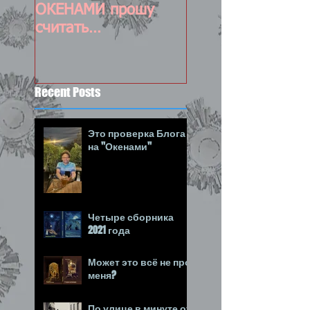
ОКЕНАМИ прошу
обновляемый пос
считать
состоявшимся :-)
Recent Posts
Это проверка Блога
на "Окенами"
Четыре сборника
2021 года
Может это всё не про
меня?
По улице в минуте от