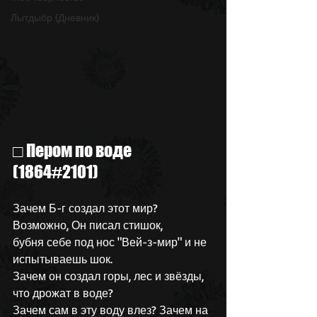
Лытдыбр (Дневник)
□ Пером по воде 
(1864#2101)
Зачем Б-г создал этот мир? 
Возможно, Он писал стишок,
бубня себе под нос "Вей-з-мир" и не 
испытываешь шок.
Зачем он создал горы, лес и звёзды, 
что дрожат в воде?
Зачем сам в эту воду влез? Зачем на 