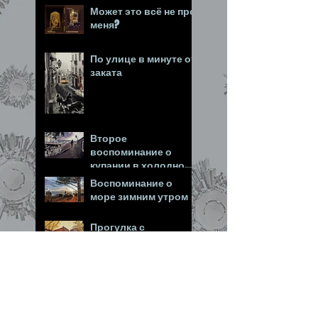
Может это всё не про
меня?
По улице в минуте от
заката
Второе
воспоминание о
купании в холодном
море
Воспоминание о
море зимним утром
Прогулка с
вариантами
Измерение...