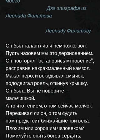
моего
                                 Два эпиграфа из 
Леонида Филатова
                                Леониду Филатову
Он был талантлив и немножко зол.
Пусть назовем мы это дерзновением.
Он повторял "остановись мгновение",
расправив накрахмаленный камзол.
Макал перо, и вскидывал смычок,
пододвигал рояль, откинув крышку.
Он был... Вы не поверите – 
мальчишкой.
А то что гением, о том сейчас молчок.
Переживал ли он, о том судить
нам предстоит ближайшие три века.
Плохим или хорошим человеком?
Помилуйте опять богов сердить.