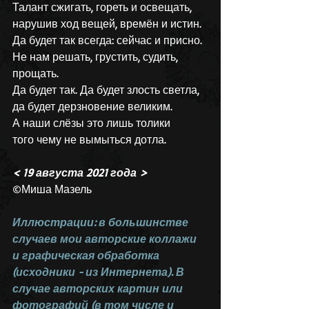
Талант сжигать, гореть и освещать,
нарушив ход вещей, времён и истин.
Да будет так всегда: сейчас и присно.
Не нам решать, грустить, судить, 
прощать.
Да будет так. Да будет злость светла,
да будет дерзновение великим.
А наши слёзы это лишь толики
того чему не вымыться дотла.
< 19 августа 2021 года >
©Миша Мазель
Иллюстрации: в большинстве 
случаев мои авторские коллажи 
и графическая обработка 
(исходники - из Интернета). В 
случае авторских картин или 
фотографий (в том числе и 