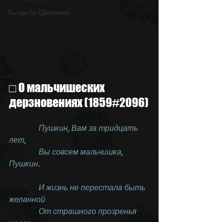
Лытдыбр (Дневник)
□ О мальчишеских 
дерзновениях (1859#2096)
               Пушкин, Вам за тридцать 
лет,
               Вы совсем мальчишка, 
Пушкин.
               И жизнь не перестала быть 
желанной
               От страшного прозренья 