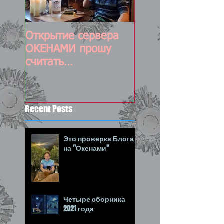
Открытие сервера
Постоянно
ОКЕНАМИ прошу
обновляемый пос
считать
состоявшимся :-)
Recent Posts
Это проверка Блога
на "Окенами"
Четыре сборника
2021 года