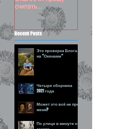
считать
состоявшимся :-)
Recent Posts
Это проверка Блога
на "Окенами"
Четыре сборника
2021 года
Может это всё не про
меня?
По улице в минуте от
заката