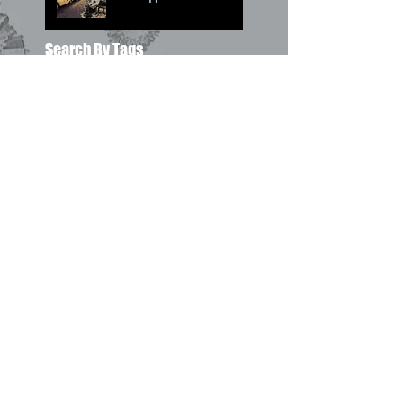
Search By Tags
* Евгений Етушенко
* Мартынов Леонид
*Венгеров Максим
*Высоцкий Владимир
*Моцарт
*Ойстрах Давид
*Окуджава Булат
*Погудин Олег
*Пушкин Александр
*Райкин Константин
*Самойлов Давид
*Спиваков Владимир
*Стерн Исаак
24-й сборник
25-й сборник
26-й сборник
help
professional photography
Ботанический Сад
Вопрос на засыпку
Джерси Сити
Лучи памяти 11 сентября
Манхеттэн
Олимпус
Подсказки по работе страниц "Окенами"
Рей
Центральный Парк