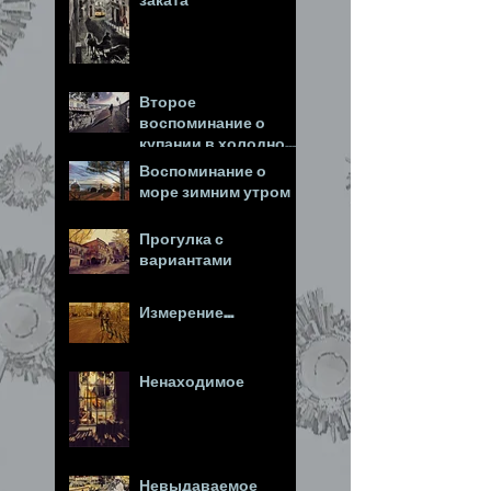
Второе
воспоминание о
купании в холодном
море
Воспоминание о
море зимним утром
Прогулка с
вариантами
Измерение...
Ненаходимое
Невыдаваемое