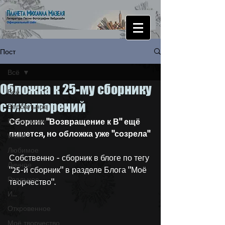
Пост
Всё
Обложка к 25-му сборнику
Всё
стихотворений
Вербальное
Визуальное
Сборник "Возвращение к В" ещё 
пишется, но обложка уже "созрела"
Visual
Любимое
Собственно - сборник в блоге по тегу 
Личное
"25-й сборник" в разделе Блога "Моё 
Реальное
творчество".
И...
Откровенное
Моё творчество