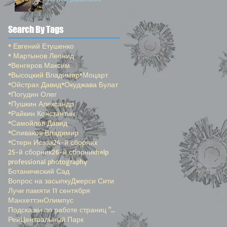
Search By Tags
* Евгений Етушенко
* Мартынов Леонид
*Венгеров Максим
*Высоцкий Владимир
*Моцарт
*Ойстрах Давид
*Окуджава Булат
*Погудин Олег
*Пушкин Александр
*Райкин Константин
*Самойлов Давид
*Спиваков Владимир
*Стерн Исаак
24-й сборник
25-й сборник
26-й сборник
help
professional photography
Ботанический Сад
Вопрос на засыпку
Джерси Сити
Лучи памяти 11 сентября
Манхеттэн
Олимпус
Подсказки по работе страниц "Окенами"
Рей
Центральный Парк