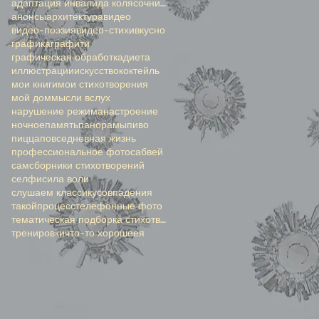
адаптация инвалида колясочника
анонсы
архитектура
видео
видео-поэзия
видео-стихи
вкусно
графика
графити
графическая обработка
диета
иллюстрации
искусство
коктейль
мои книги
мои стихотворения
мой дом
мысли вслух
нарушение режима
настроение
ночное
память
панорамы
пиво
пицца
повседневная жизнь
профессиональное фото
сабвей
сам
сборники стихотворений
селфи
сила воли
слушаем классику
совпадения
такойпроцесс
телефонные фото
тематическая подборка стихотворений
тренировки
что-то хорошее
я