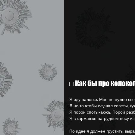
Лытдыбр (Дневник)
□ Как бы про колоко
Я иду налегке. Мне не нужно св
Я не то чтобы слушал советы, ку
Я порой спотыкаюсь. Порой раз
Я в кармашке нагрудном несу из 
По идее я должен грустить, выра