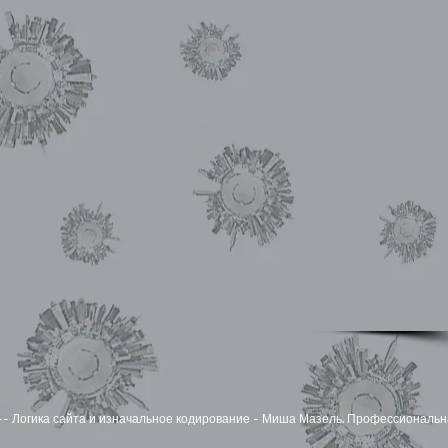
zel -- Логика сайта и изначальное кодирование - Миша Мазель. Профессиональн