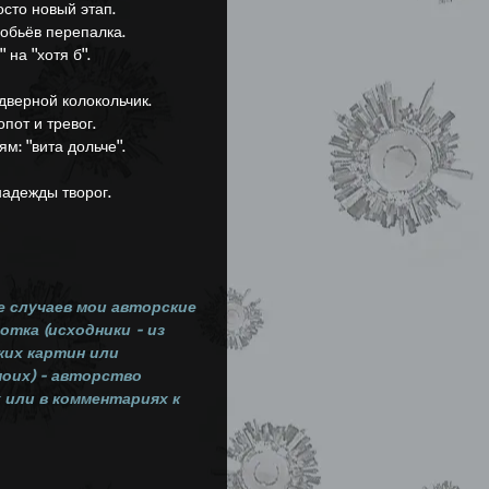
осто новый этап.
обьёв перепалка.
 на "хотя б".
дверной колокольчик.
пот и тревог.
м: "вита дольче".
надежды творог.
 случаев мои авторские 
тка (исходники - из 
ких картин или 
оих) - авторство 
 или в комментариях к 