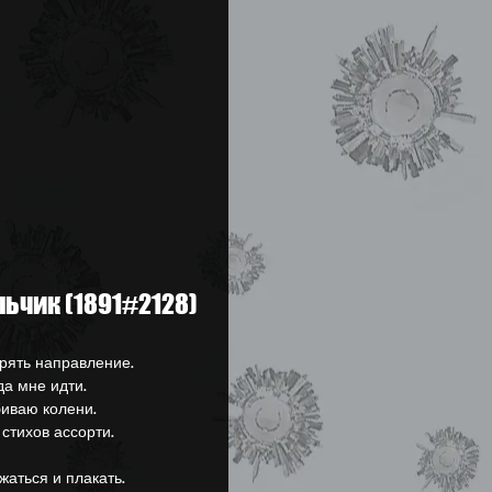
льчик (1891#2128)
ерять направление.
да мне идти.
биваю колени.
стихов ассорти.
жаться и плакать.