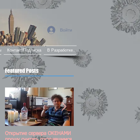
Войти
ы
Контакт/Подписка
В Разработке...
Featured Posts
Открытие сервера ОКЕНАМИ
Постоянно обновляемый пос
прошу считать состоявшимся