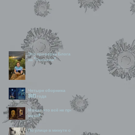
Это проверка Блога
на "Окенами"
Четыре сборника
2021 года
Может это всё не про
меня?
По улице в минуте от