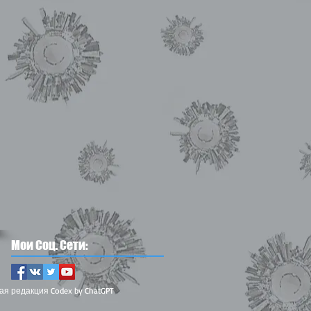
Мои Соц. Сети:
ая редакция Codex by ChatGPT