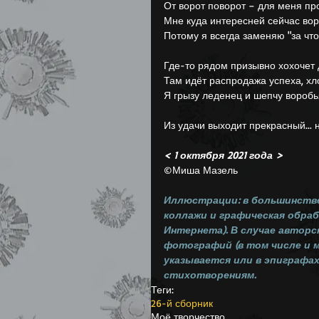
От ворот поворот – для меня пр
Мне куда интересней сейчас вор
Потому я всегда заменяю "за что"
Где-то рядом призывно хохочет 
Там идёт распродажа успеха, хло
Я грызу леденец и шепчу воробья
Из удачи выходит прекрасный... 
< 1 октября 2021 года >
©Миша Мазель 
Иллюстрации: в большинстве
коллажи и графическая обрабо
Интернета). В случае авторс
фотографий (в том числе и м
указывается или в эпиграфах
стихотворениям.
Теги:
26-й сборник
Моё творчество