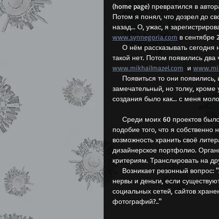
(home page) превратился в авто
Потом я понял, что дозрел до сво
назад... О, ужас, я зарегистриро
www.synnegoria.com
 в сентябре 
     О нём рассказывать сегодня не хочется, и надобности 
такой нет. Потом появились два 
www.mikhailmazel.com
  и 
www.mik
     Появиться то они появились, и даже дизайн я им сделал 
замечательный, но толку, кроме 
создания было как... с меня моло
     Среди моих 60 проектов было несколько попыток создать 
подобие того, что я собственно н
возможность хранить своё литер
дизайнерское портфолио. Орган
критериям. Транслировать на др
     Возникает резонный вопрос: "А зачем тратить время, 
нервы и деньги, если существуют
социальных сетей, сайтов хранен
фотографий?.."