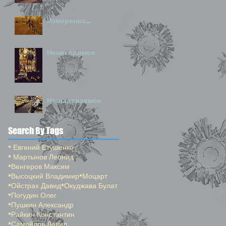
Измерение...
Ненаходимое
Невыдаваемое
Search By Tags
* Евгений Етушенко
* Мартынов Леонид
*Венгеров Максим
*Высоцкий Владимир
*Моцарт
*Ойстрах Давид
*Окуджава Булат
*Погудин Олег
*Пушкин Александр
*Райкин Константин
*Самойлов Давид