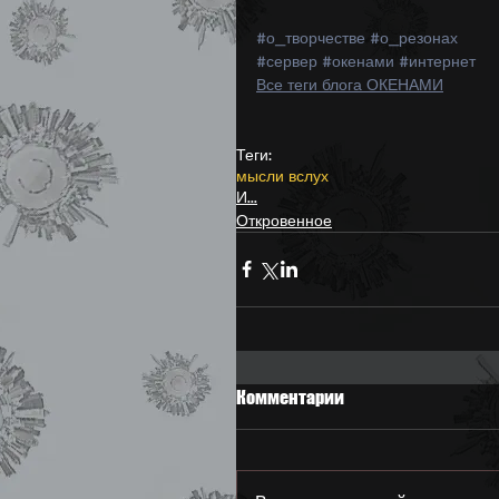
#о_творчестве
#о_резонах
#сервер
#окенами
#интернет
Все теги блога ОКЕНАМИ
Теги:
мысли вслух
И...
Откровенное
Комментарии