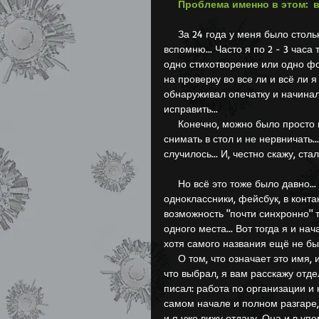
Проблема именно в этом:  в
     За 24 года у меня было столько аккаунтов, что и не 
вспомню... Часто я по 2 - 3 часа
одно стихотворение или одно ф
на проверку во все ли и всё ли я 
обнаруживал опечатку и начинало
исправить...
     Конечно, можно было просто всё закрыть, писать и 
снимать в стол и не нервничать...
случилось... И, честно скажу, ста
     Но всё это тоже было давно... А потом появились 
одноклассники, фейсбук, в контакт
возможность "почти синхронно" т
одного места... Вот тогда я и н
хотя самого названия ещё не бы
     О том, что означает это имя, и как и почему я выбрал то, 
что выбрал, я вам расскажу отде
писал: работа по организации и
самом начале и полном разгаре,
и я уже вижу отдачу. Она и в уп