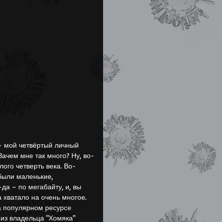
 - мой четвёртый личный 
Зачем мне так много? Ну, во-
алого четверть века. Во-
 были маленькие, 
-да – по мегабайту, и, вы 
 хватало на очень многое.
 из владельца "Хомяка" 