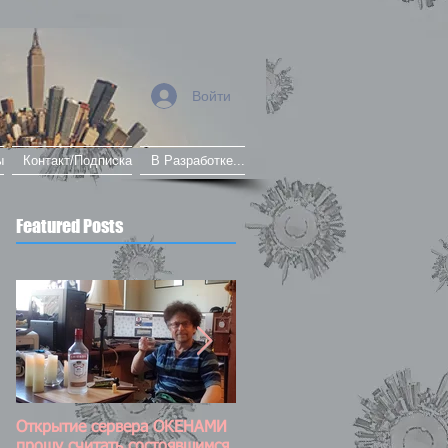
Войти
ы
Контакт/Подписка
В Разработке...
Featured Posts
Открытие сервера ОКЕНАМИ
Постоянно обновляемый пос
прошу считать состоявшимся