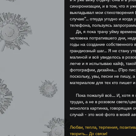
синхронизации, и в том, что я у
выкладывал мои стихотворения (
случаю"... откуда угодно и когда 
телефона, пользуясь запрогра
     Да, я пока трачу уйму времени на организацию, но для 
человека потратившего дни, неде
годы на создание собственного в
грандиозный шаг... Я не стану ут
малиной и всё увиделось в розов
легче и я испытываю кайф, такой
фотографии, дизайна.... (Про пи
поскольку, увы, песни не пишу, а
материалом для тех кто пишет и п
     Пока пожалуй всё.... И, хотя я написал, что жизнь идёт в 
трудах, а не в розовом свете/цве
монолога картинка, говорящая о
случай - это моё фото в моей ав
Любви, тепла, терпения, позитив
творить... До связи!