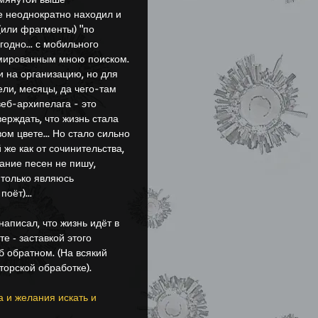
же неоднократно находил и 
или фрагменты) "по 
угодно... с мобильного 
ммированным мною поиском.
ли, месяцы, да чего-там 
еб-архипелага - это 
верждать, что жизнь стала 
ом цвете... Но стало сильно 
 же как от сочинительства, 
сание песен не пишу, 
 только являюсь 
оёт)...
те ‐ заставкой этого 
б обратном. (На всякий 
торской обработке).
а и желания искать и 