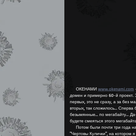
Лытдыбр (Дневник)
     ОКЕНАМИ 
www.okenami.com
домен и примерно 60-й проект. 
первых, это не сразу, а за без м
вторых, так сложилось... Сперва
безымянные... по мегабайту... Да
будете смеяться этого мегабайта
     Потом были почти три года на популярном ресурсе 
"Чертовы Кулички", на котором я