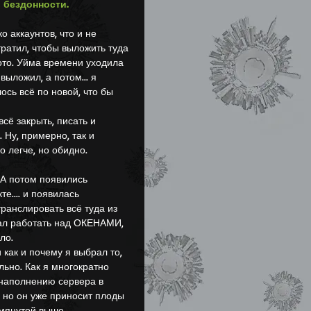
 бездонности.
 тратил, чтобы выложить туда 
ото. Уйма времени уходила 
выложил, а потом... я 
сь всё по новой, что бы 
. Ну, примерно, так и 
ло легче, но обидно.
е.... и появилась 
ранслировать всё туда из 
ачал работать над ОКЕНАМИ, 
ло.
льно. Как я многократно 
 наполнению сервера в 
 но он уже приносит плоды 
омянутой выше 