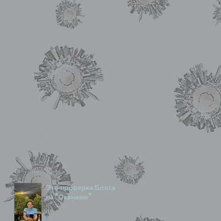
Это проверка Блога
на "Окенами"