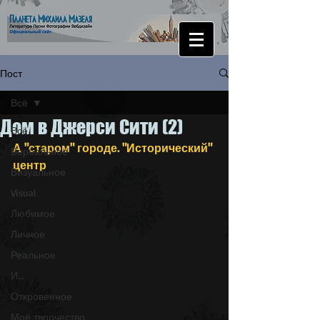
Пост
Всё
Дом в Джерси Сити (2)
Всё
А "старом" городе. "Исторический" 
Вербальное
центр
Визуальное
Visual
Любимое
Личное
Реальное
И...
Откровенное
Моё творчество