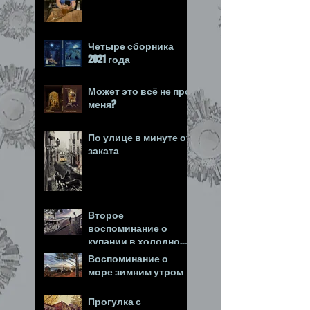
Четыре сборника
2021 года
Может это всё не про
меня?
По улице в минуте от
заката
Второе
воспоминание о
купании в холодном
море
Воспоминание о
море зимним утром
Прогулка с