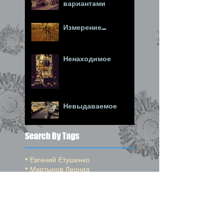
вариантами
Измерение...
Ненаходимое
Невыдаваемое
Search By Tags
* Евгений Етушенко
* Мартынов Леонид
*Венгеров Максим
*Высоцкий Владимир
*Моцарт
*Ойстрах Давид
*Окуджава Булат
*Погудин Олег
*Пушкин Александр