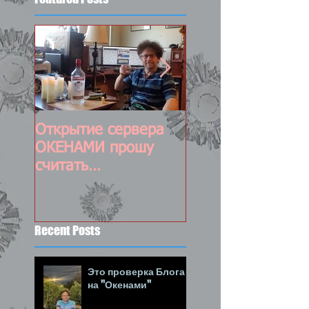
Открытие сервера
Постоянно
ОКЕНАМИ прошу
обновляемый пос
считать
состоявшимся :-)
Recent Posts
Это проверка Блога
на "Окенами"