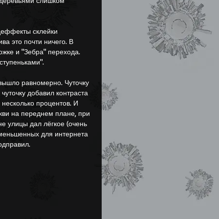
 деревьями слишком 
деффекты склейки 
ва это почти ничего. В 
жке и "Зебра" перехода. 
ступеньками".
 вышло равномерно. Чуточку 
 чуточку добавил контраста 
о несколько процентов. И 
кви на переднем плане, при 
е улицы дал лёгкое (очень 
уменьшенных для интернета 
одправил.