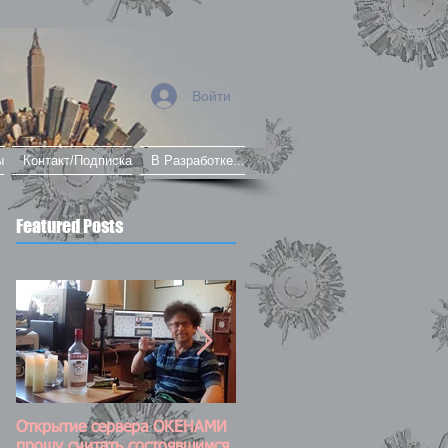
Войти
ы
Контакт/Подписка
В Разработке...
Featured Posts
Открытие сервера ОКЕНАМИ
Постоянно обновляемый пос
прошу считать состоявшимся