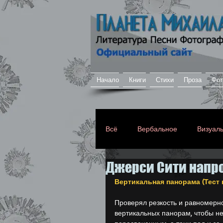
Начало
Книги
Стихи
Проза
Фот
Всё
Вербальное
Визуал
Джерси Сити напро
Любимое
Личное
Вертикальная панорама (Тест
Проверял резкость и равномерн
Откровенное
Моё творч
вертикальных панорам, чтобы не