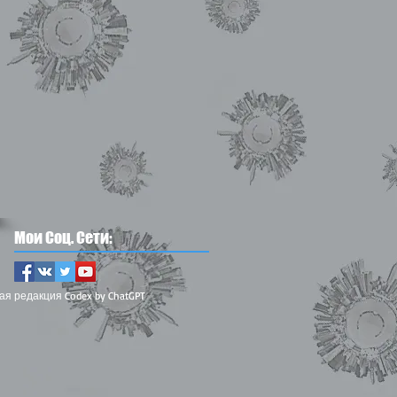
Мои Соц. Сети:
ая редакция Codex by ChatGPT