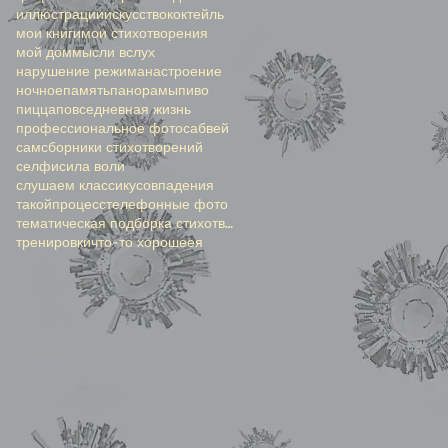
иллюстрации
искусство
коктейль
мои книги
мои стихотворения
мой дом
мысли вслух
нарушение режима
настроение
ночное
память
панорамы
пиво
пицца
повседневная жизнь
профессиональное фото
сабвей
сам
сборники стихотворений
селфи
сила воли
слушаем классику
совпадения
такойпроцесс
телефонные фото
тематическая подборка стихотворений
тренировки
что-то хорошее
я