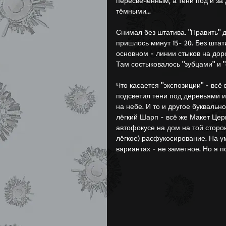
пересвеченным, а тени под и за
тёмными...
Лытдыбр (Дневник)
Снимал без штатива. "Править" 
пришлось минут 15- 20. Без штати
основном - линии стыков на доро
Там состыковалось "зубцами" и "
Что касается "экспозиции" - всё
подсветил тени под деревьями и
на небе. И то и другое буквальн
лёгкий Шарп - всё же Макет Цер
автофокусе на дом на той сторон
лёгкое) расфукосирование. На 
вариантах - не заметное. Но я п