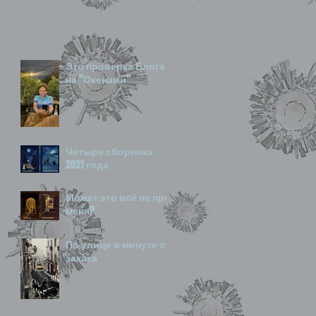
Это проверка Блога
на "Окенами"
Четыре сборника
2021 года
Может это всё не про
меня?
По улице в минуте от
заката