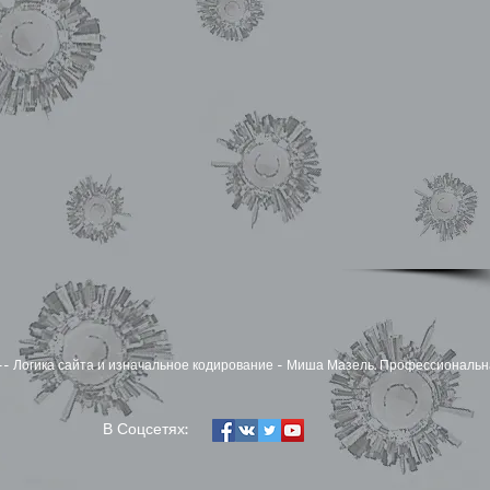
zel -- Логика сайта и изначальное кодирование - Миша Мазель. Профессиональн
​В Соцсетях: