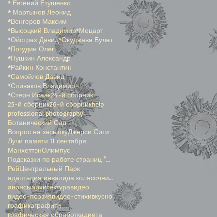
* Евгений Етушенко
* Мартынов Леонид
*Венгеров Максим
*Высоцкий Владимир
*Моцарт
*Ойстрах Давид
*Окуджава Булат
*Погудин Олег
*Пушкин Александр
*Райкин Константин
*Самойлов Давид
*Спиваков Владимир
*Стерн Исаак
24-й сборник
25-й сборник
26-й сборник
help
professional photography
Ботанический Сад
Вопрос на засыпку
Джерси Сити
Лучи памяти 11 сентября
Манхеттэн
Олимпус
Подсказки по работе страниц "Окенами"
Рей
Центральный Парк
адаптация инвалида колясочника
анонсы
архитектура
видео
видео-поэзия
видео-стихи
вкусно
графика
графити
графическая обработка
диета