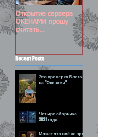
Открытие сервера
Постоянно
ОКЕНАМИ прошу
обновляемый пос
считать
состоявшимся :-)
Recent Posts
Это проверка Блога
на "Окенами"
Четыре сборника
2021 года
Может это всё не про