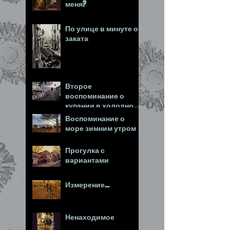
меня?
По улице в минуте от
заката
Второе
воспоминание о
купании в холодном
море
Воспоминание о
море зимним утром
Прогулка с
вариантами
Измерение...
Ненаходимое