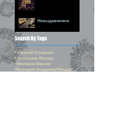
Невыдаваемое
Search By Tags
* Евгений Етушенко
* Мартынов Леонид
*Венгеров Максим
*Высоцкий Владимир
*Моцарт
*Ойстрах Давид
*Окуджава Булат
*Погудин Олег
*Пушкин Александр
*Райкин Константин
*Самойлов Давид
*Спиваков Владимир
*Стерн Исаак
24-й сборник
25-й сборник
26-й сборник
help
professional photography
Ботанический Сад
Вопрос на засыпку
Джерси Сити