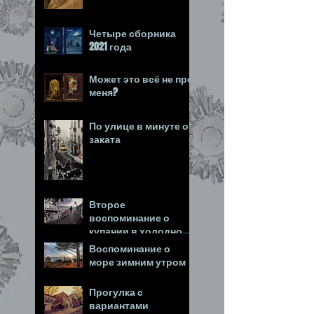
Четыре сборника
2021 года
Может это всё не про
меня?
По улице в минуте от
заката
Второе
воспоминание о
купании в холодном
море
Воспоминание о
море зимним утром
Прогулка с
вариантами