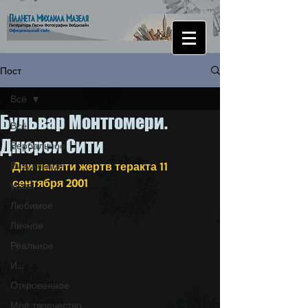
Пост
Всё
Бульвар Монтгомери.
Всё
Джерси Сити
Вербальное
Визуальное
Дни памяти жертв теракта 11 
сентября 2001
Visual
Любимое
Личное
Реальное
И...
Откровенное
Моё творчество