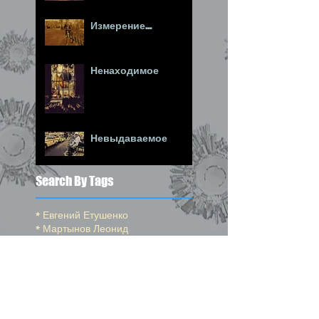
Измерение...
Ненаходимое
Невыдаваемое
Search By Tags
* Евгений Етушенко
* Мартынов Леонид
*Венгеров Максим
*Высоцкий Владимир
*Моцарт
*Ойстрах Давид
*Окуджава Булат
*Погудин Олег
*Пушкин Александр
*Райкин Константин